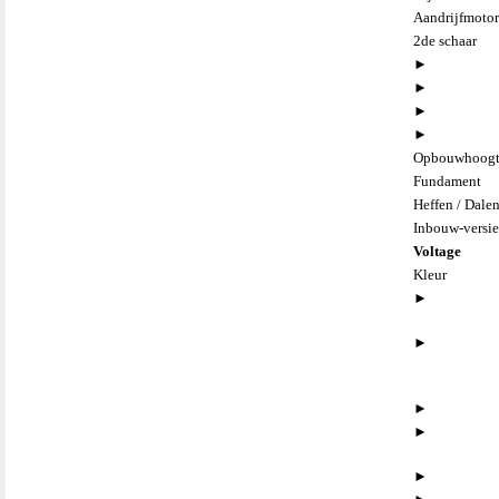
Aandrijfmoto
2de schaar
►
►
►
►
Opbouwhoog
Fundament
Heffen / Dale
Inbouw-versi
Voltage
Kleur
►
►
►
►
►