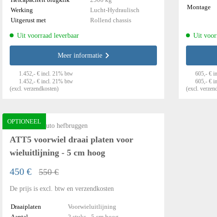
Montage
Werking
Lucht-Hydraulisch
Uitgerust met
Rollend chassis
Uit voorraad leverbaar
Uit voor
Meer informatie
1.452,- € incl. 21% btw
605,- € i
1.452,- € incl. 21% btw
605,- € i
(excl. verzendkosten)
(excl. verzen
OPTIONEEL
Accessoires auto hefbruggen
ATT5 voorwiel draai platen voor
wieluitlijning - 5 cm hoog
450 €
550 €
De prijs is excl. btw en verzendkosten
Draaiplaten
Voorwieluitlijning
Aantal
2 stuks - 5 cm hoog