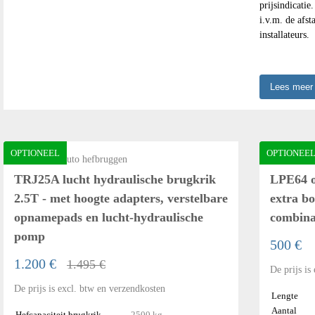
prijsindicati
i.v.m. de afs
installateurs.
Lees mee
OPTIONEEL
OPTIONEE
Accessoires auto hefbruggen
Rijbaan sc
TRJ25A lucht hydraulische brugkrik
LPE64 o
2.5T - met hoogte adapters, verstelbare
extra bo
opnamepads en lucht-hydraulische
combina
pomp
500 €
1.200 €
1.495 €
De prijs is
De prijs is excl. btw en verzendkosten
Lengte
Aantal
Hefcapaciteit brugkrik
2500 kg