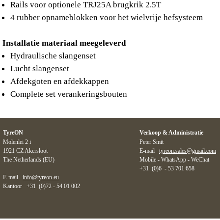
Rails voor optionele TRJ25A brugkrik 2.5T
4 rubber opnameblokken voor het wielvrije hefsysteem
Installatie materiaal meegeleverd
Hydraulische slangenset
Lucht slangenset
Afdekgoten en afdekkappen
Complete set verankeringsbouten
TyreON
Verkoop & Administratie
Molenlei 2 i
Peter Smit
1921 CZ Akersloot
E-mail
tyreon.sales@gmail.com
The Netherlands (EU)
Mobile - WhatsApp - WeChat
+31 (0)6 - 53 701 658
E-mail
info@tyreon.eu
Kantoor +31 (0)72 - 54 01 002