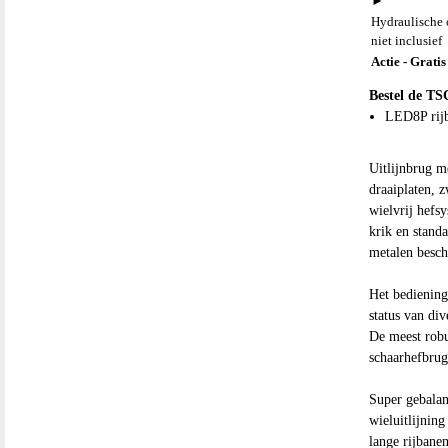
►
Hydraulische o
niet inclusief
Actie - Gratis
Bestel de TS
LED8P rijb
Uitlijnbrug m
draaiplaten, 
wielvrij hefsy
krik en stand
metalen besch
Het bediening
status van di
De meest rob
schaarhefbrug
Super gebala
wieluitlijnin
lange rijbanen