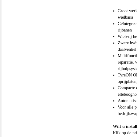
Groot werk
wielbasis
Geïntegree
rijbanen
Wielvrij he
Zware hydr
daalventiel
Multifunct
reparatie, 
rijhulpsyst
TyreON OF
oprijplate
Compacte c
elleboogho
Automatisc
Voor alle 
bedrijfswa
Wilt u instal
Klik op de pr