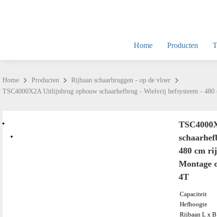
Home
Producten
T
Home
Producten
Rijbaan schaarbruggen - op de vloer
TSC4000X2A Uitlijnbrug opbouw schaarhefbrug - Wielvrij hefsysteem - 480 c
TSC4000X
schaarhef
480 cm rij
Montage o
4T
Capaciteit
Hefhoogte
Rijbaan L x B