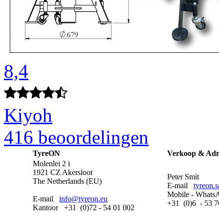
8,4
Kiyoh
416 beoordelingen
TyreON
Verkoop & Adm
Molenlei 2 i
1921 CZ Akersloot
Peter Smit
The Netherlands (EU)
E-mail
tyreon.
Mobile - Whats
E-mail
info@tyreon.eu
+31 (0)6 - 53 7
Kantoor +31 (0)72 - 54 01 002