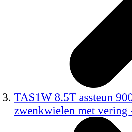
TAS1W 8.5T assteun 900
zwenkwielen met vering -