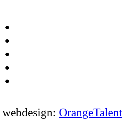
webdesign:
OrangeTalent