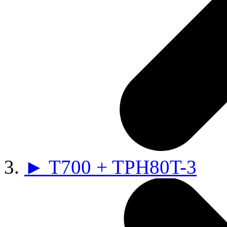
► T700 + TPH80T-3