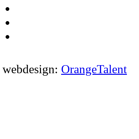
webdesign:
OrangeTalent